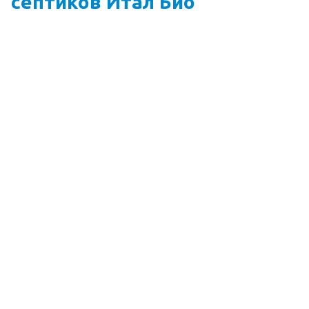
септиков Итал Био