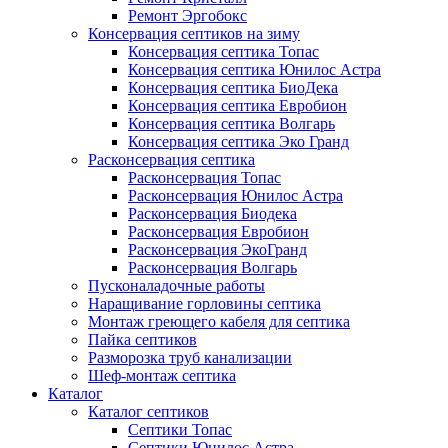
Ремонт Эргобокс
Консервация септиков на зиму
Консервация септика Топас
Консервация септика Юнилос Астра
Консервация септика БиоДека
Консервация септика Евробион
Консервация септика Волгарь
Консервация септика Эко Гранд
Расконсервация септика
Расконсервация Топас
Расконсервация Юнилос Астра
Расконсервация Биодека
Расконсервация Евробион
Расконсервация ЭкоГранд
Расконсервация Волгарь
Пусконаладочные работы
Наращивание горловины септика
Монтаж греющего кабеля для септика
Пайка септиков
Разморозка труб канализации
Шеф-монтаж септика
Каталог
Каталог септиков
Септики Топас
Септики Юнилос Астра