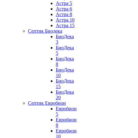
Астра 5
Астра 6
Астра 8
Астра 10
Астра 15
Септик Биодека
БиоДека
3
БиоДека
5
БиоДека
8
БиоДека
10
БиоДека
15
БиоДека
20
Септик Евробион
Евробион
5
Евробион
8
Евробион
10