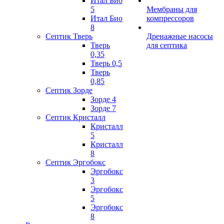
Итал Био
5
Мембраны для
Итал Био
компрессоров
8
Септик Тверь
Дренажные насосы
Тверь
для септика
0,35
Тверь 0,5
Тверь
0,85
Септик Зорде
Зорде 4
Зорде 7
Септик Кристалл
Кристалл
5
Кристалл
8
Септик Эргобокс
Эргобокс
3
Эргобокс
5
Эргобокс
8