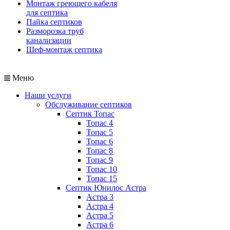
Монтаж греющего кабеля
для септика
Пайка септиков
Разморозка труб
канализации
Шеф-монтаж септика
Меню
Наши услуги
Обслуживание септиков
Септик Топас
Топас 4
Топас 5
Топас 6
Топас 8
Топас 9
Топас 10
Топас 15
Септик Юнилос Астра
Астра 3
Астра 4
Астра 5
Астра 6