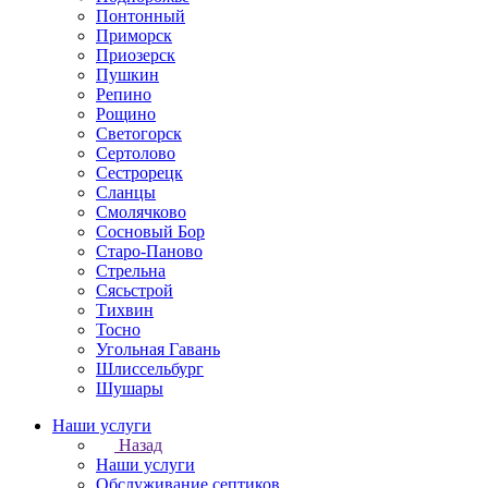
Понтонный
Приморск
Приозерск
Пушкин
Репино
Рощино
Светогорск
Сертолово
Сестрорецк
Сланцы
Смолячково
Сосновый Бор
Старо-Паново
Стрельна
Сясьстрой
Тихвин
Тосно
Угольная Гавань
Шлиссельбург
Шушары
Наши услуги
Назад
Наши услуги
Обслуживание септиков