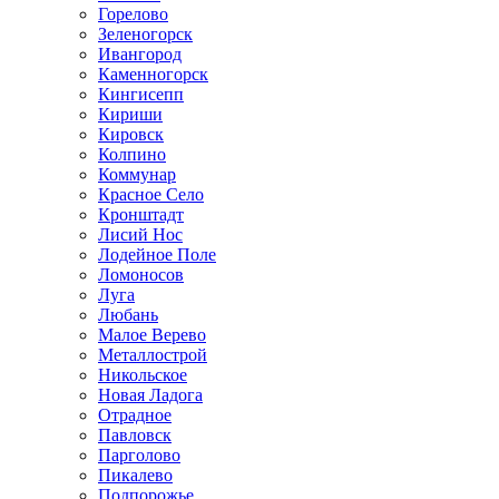
Горелово
Зеленогорск
Ивангород
Каменногорск
Кингисепп
Кириши
Кировск
Колпино
Коммунар
Красное Село
Кронштадт
Лисий Нос
Лодейное Поле
Ломоносов
Луга
Любань
Малое Верево
Металлострой
Никольское
Новая Ладога
Отрадное
Павловск
Парголово
Пикалево
Подпорожье