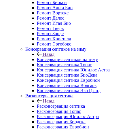
Ремонт Биокси
Ремонт Альта Био
Ремонт Вортекс
Ремонт Далос
Ремонт Итал Био
Ремонт Тверь
Ремонт Зорде
Ремонт Кристалл
Ремонт Эргобокс
Консервация септиков на зиму
Назад
Консервация септиков на зиму
Консервация септика Топас
Консервация септика Юнилос Астра
Консервация септика БиоДека
Консервация септика Евробион
Консервация септика Волгарь
Консервация септика Эко Гранд
Расконсервация септика
Назад
Расконсервация септика
Расконсервация Топас
Расконсервация Юнилос Астра
Расконсервация Биодека
Расконсервация Евробион