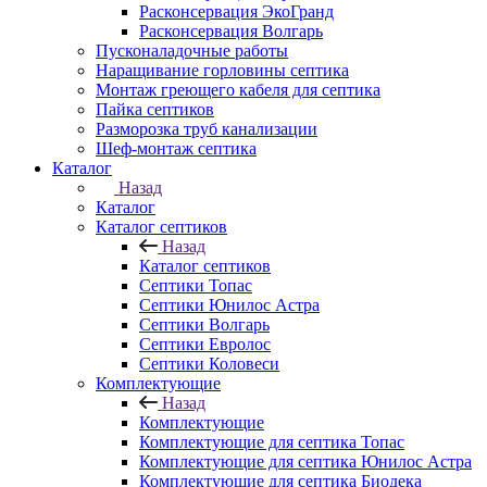
Расконсервация ЭкоГранд
Расконсервация Волгарь
Пусконаладочные работы
Наращивание горловины септика
Монтаж греющего кабеля для септика
Пайка септиков
Разморозка труб канализации
Шеф-монтаж септика
Каталог
Назад
Каталог
Каталог септиков
Назад
Каталог септиков
Септики Топас
Септики Юнилос Астра
Септики Волгарь
Септики Евролос
Септики Коловеси
Комплектующие
Назад
Комплектующие
Комплектующие для септика Топас
Комплектующие для септика Юнилос Астра
Комплектующие для септика Биодека