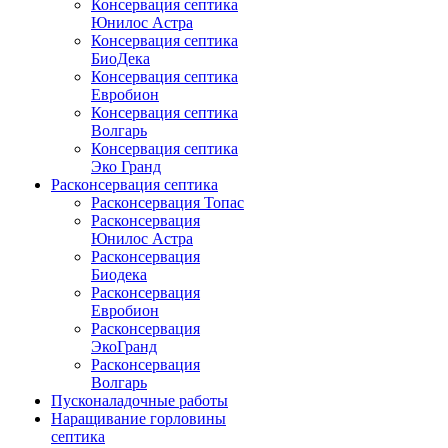
Консервация септика
Юнилос Астра
Консервация септика
БиоДека
Консервация септика
Евробион
Консервация септика
Волгарь
Консервация септика
Эко Гранд
Расконсервация септика
Расконсервация Топас
Расконсервация
Юнилос Астра
Расконсервация
Биодека
Расконсервация
Евробион
Расконсервация
ЭкоГранд
Расконсервация
Волгарь
Пусконаладочные работы
Наращивание горловины
септика